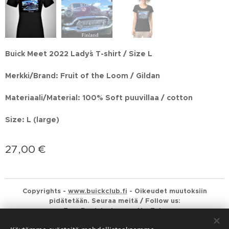
Buick Meet 2022 Lady´s T-shirt / Size L
Merkki/Brand: Fruit of the Loom / Gildan
Materiaali/Material: 100% Soft puuvillaa / cotton
Size: L (large)
27,00
€
Copyrights -
www.buickclub.fi
- Oikeudet muutoksiin
pidätetään. Seuraa meitä / Follow us:
FaceBook
Instagram
YouTube
Evästeet