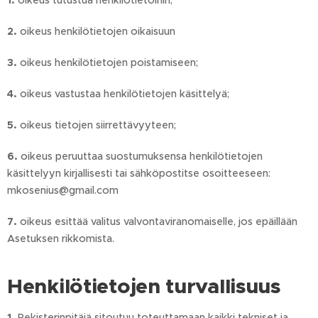
1.
oikeus tutustua henkilötietoihin;
2.
oikeus henkilötietojen oikaisuun
3.
oikeus henkilötietojen poistamiseen;
4.
oikeus vastustaa henkilötietojen käsittelyä;
5.
oikeus tietojen siirrettävyyteen;
6.
oikeus peruuttaa suostumuksensa henkilötietojen
käsittelyyn kirjallisesti tai sähköpostitse osoitteeseen:
mkosenius@gmail.com
7.
oikeus esittää valitus valvontaviranomaiselle, jos epäillään
Asetuksen rikkomista.
Henkilötietojen turvallisuus
1.
Rekisterinpitäjä sitoutuu toteuttamaan kaikki tekniset ja