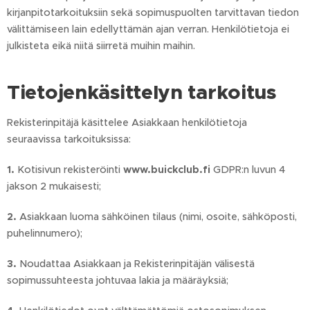
kirjanpitotarkoituksiin sekä sopimuspuolten tarvittavan tiedon
välittämiseen lain edellyttämän ajan verran. Henkilötietoja ei
julkisteta eikä niitä siirretä muihin maihin.
Tietojenkäsittelyn tarkoitus
Rekisterinpitäjä käsittelee Asiakkaan henkilötietoja
seuraavissa tarkoituksissa:
1.
Kotisivun rekisteröinti
www.buickclub.fi
GDPR:n luvun 4
jakson 2 mukaisesti;
2.
Asiakkaan luoma sähköinen tilaus (nimi, osoite, sähköposti,
puhelinnumero);
3.
Noudattaa Asiakkaan ja Rekisterinpitäjän välisestä
sopimussuhteesta johtuvaa lakia ja määräyksiä;