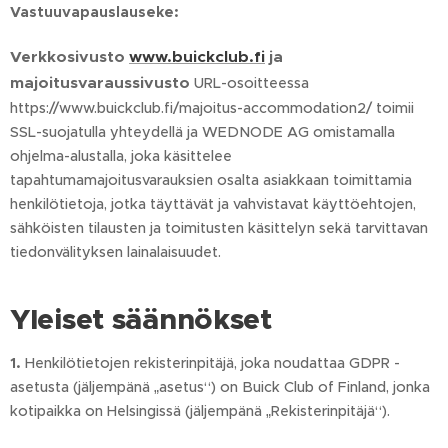
Vastuuvapauslauseke:
Verkkosivusto
www.buickclub.fi
ja
majoitusvaraussivusto
URL-osoitteessa
https://www.buickclub.fi/majoitus-accommodation2/ toimii
SSL-suojatulla yhteydellä ja WEDNODE AG omistamalla
ohjelma-alustalla, joka käsittelee
tapahtumamajoitusvarauksien osalta asiakkaan toimittamia
henkilötietoja, jotka täyttävät ja vahvistavat käyttöehtojen,
sähköisten tilausten ja toimitusten käsittelyn sekä tarvittavan
tiedonvälityksen lainalaisuudet.
Yleiset säännökset
1.
Henkilötietojen rekisterinpitäjä, joka noudattaa GDPR -
asetusta (jäljempänä „asetus“) on Buick Club of Finland, jonka
kotipaikka on Helsingissä (jäljempänä „Rekisterinpitäjä“).