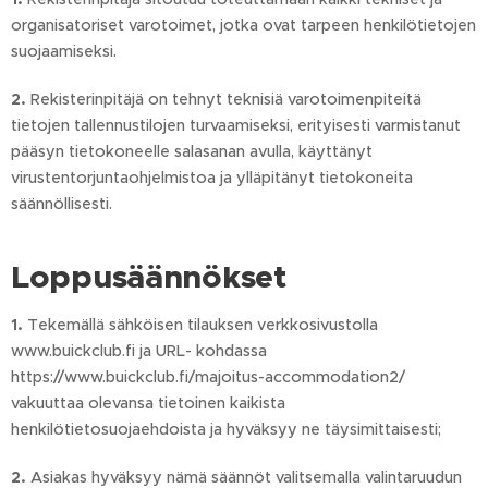
organisatoriset varotoimet, jotka ovat tarpeen henkilötietojen
suojaamiseksi.
2.
Rekisterinpitäjä on tehnyt teknisiä varotoimenpiteitä
tietojen tallennustilojen turvaamiseksi, erityisesti varmistanut
pääsyn tietokoneelle salasanan avulla, käyttänyt
virustentorjuntaohjelmistoa ja ylläpitänyt tietokoneita
säännöllisesti.
Loppusäännökset
1.
Tekemällä sähköisen tilauksen verkkosivustolla
www.buickclub.fi ja URL- kohdassa
https://www.buickclub.fi/majoitus-accommodation2/
vakuuttaa olevansa tietoinen kaikista
henkilötietosuojaehdoista ja hyväksyy ne täysimittaisesti;
2.
Asiakas hyväksyy nämä säännöt valitsemalla valintaruudun